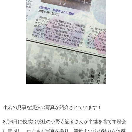
小若の見事な演技の写真が紹介されています！
8月6日に佼成出版社の小野寺記者さんが半纏を着て竿燈会
に帯同し、たくさん写真を撮り、竿燈まつりの魅力を体感