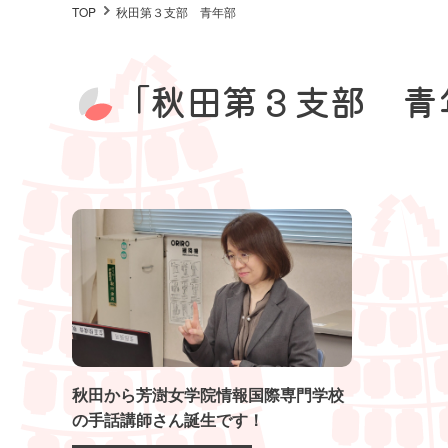
TOP
秋田第３支部 青年部
「秋田第３支部 青
秋田から芳澍女学院情報国際専門学校
の手話講師さん誕生です！